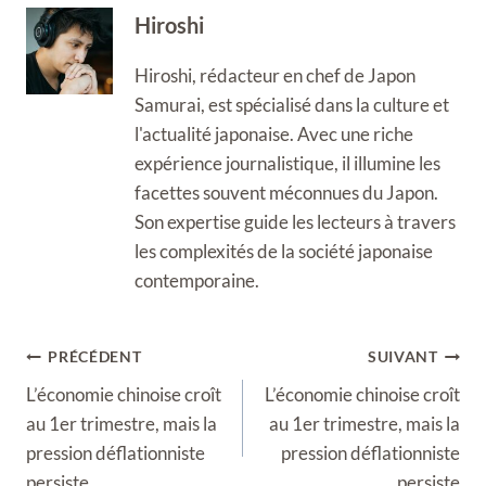
Hiroshi
Hiroshi, rédacteur en chef de Japon
Samurai, est spécialisé dans la culture et
l'actualité japonaise. Avec une riche
expérience journalistique, il illumine les
facettes souvent méconnues du Japon.
Son expertise guide les lecteurs à travers
les complexités de la société japonaise
contemporaine.
Navigation
PRÉCÉDENT
SUIVANT
de
L’économie chinoise croît
L’économie chinoise croît
l’article
au 1er trimestre, mais la
au 1er trimestre, mais la
pression déflationniste
pression déflationniste
persiste
persiste