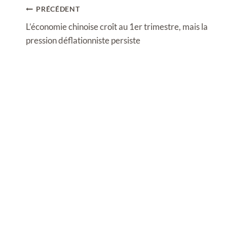
Navigation
PRÉCÉDENT
de
L’économie chinoise croît au 1er trimestre, mais la
l’article
pression déflationniste persiste