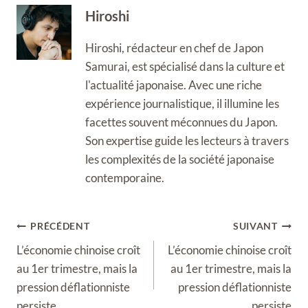
Hiroshi
Hiroshi, rédacteur en chef de Japon
Samurai, est spécialisé dans la culture et
l'actualité japonaise. Avec une riche
expérience journalistique, il illumine les
facettes souvent méconnues du Japon.
Son expertise guide les lecteurs à travers
les complexités de la société japonaise
contemporaine.
Navigation
PRÉCÉDENT
SUIVANT
de
L’économie chinoise croît
L’économie chinoise croît
l’article
au 1er trimestre, mais la
au 1er trimestre, mais la
pression déflationniste
pression déflationniste
persiste
persiste