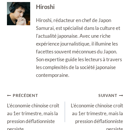
Hiroshi
Hiroshi, rédacteur en chef de Japon
Samurai, est spécialisé dans la culture et
l'actualité japonaise. Avec une riche
expérience journalistique, il illumine les
facettes souvent méconnues du Japon.
Son expertise guide les lecteurs à travers
les complexités de la société japonaise
contemporaine.
Navigation
PRÉCÉDENT
SUIVANT
de
L’économie chinoise croît
L’économie chinoise croît
l’article
au 1er trimestre, mais la
au 1er trimestre, mais la
pression déflationniste
pression déflationniste
persiste
persiste