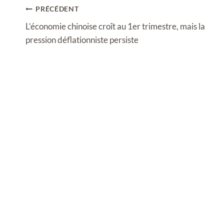
Navigation
PRÉCÉDENT
de
L’économie chinoise croît au 1er trimestre, mais la
l’article
pression déflationniste persiste