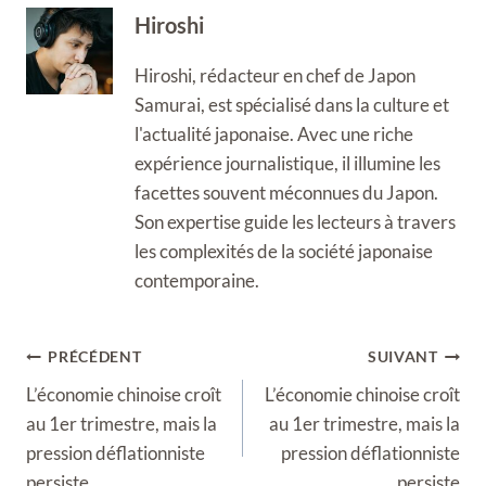
Hiroshi
Hiroshi, rédacteur en chef de Japon
Samurai, est spécialisé dans la culture et
l'actualité japonaise. Avec une riche
expérience journalistique, il illumine les
facettes souvent méconnues du Japon.
Son expertise guide les lecteurs à travers
les complexités de la société japonaise
contemporaine.
Navigation
PRÉCÉDENT
SUIVANT
de
L’économie chinoise croît
L’économie chinoise croît
l’article
au 1er trimestre, mais la
au 1er trimestre, mais la
pression déflationniste
pression déflationniste
persiste
persiste