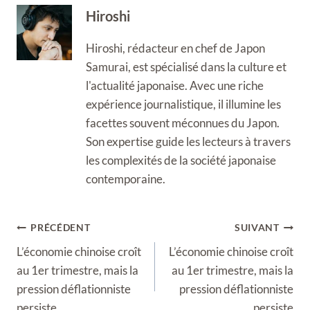
Hiroshi
Hiroshi, rédacteur en chef de Japon
Samurai, est spécialisé dans la culture et
l'actualité japonaise. Avec une riche
expérience journalistique, il illumine les
facettes souvent méconnues du Japon.
Son expertise guide les lecteurs à travers
les complexités de la société japonaise
contemporaine.
Navigation
PRÉCÉDENT
SUIVANT
de
L’économie chinoise croît
L’économie chinoise croît
l’article
au 1er trimestre, mais la
au 1er trimestre, mais la
pression déflationniste
pression déflationniste
persiste
persiste